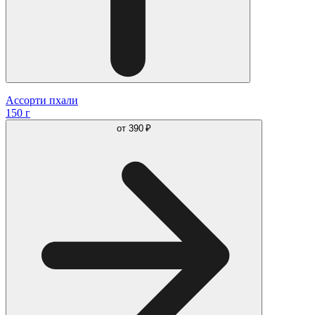
Ассорти пхали
150 г
от
390 ₽