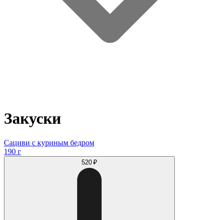
Закуски
Сациви с куриным бедром
190 г
520 ₽