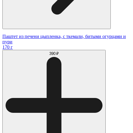
Паштет из печени цыпленка, с ткемали, битыми огурцами и
пури
170 г
390 ₽