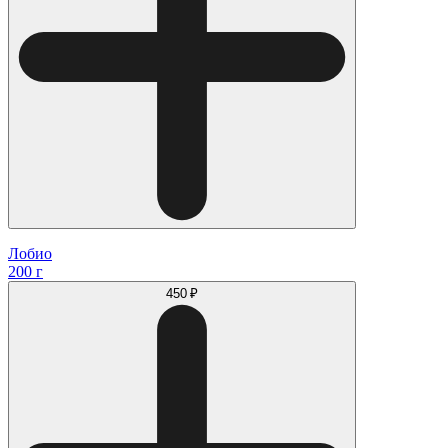
Лобио
200 г
450 ₽