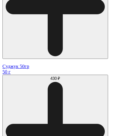
Суджук 50гр
50 г
430 ₽