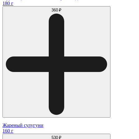
180 г
360 ₽
Жареный сулугуни
160 г
530 ₽