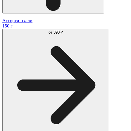
Ассорти пхали
150 г
от
390 ₽