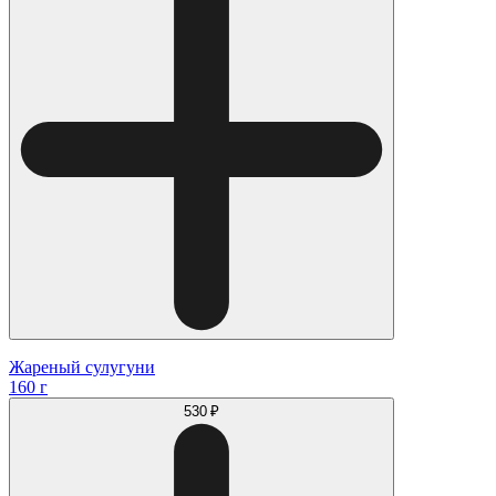
Жареный сулугуни
160 г
530 ₽