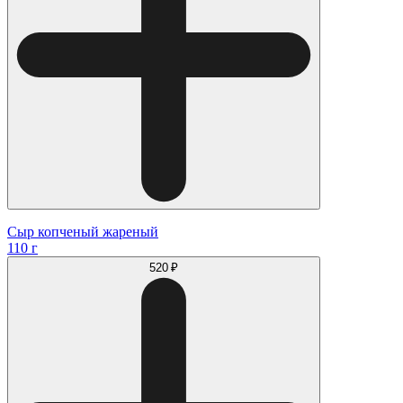
Сыр копченый жареный
110 г
520 ₽