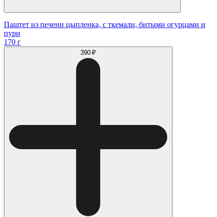
Паштет из печени цыпленка, с ткемали, битыми огурцами и
пури
170 г
390 ₽