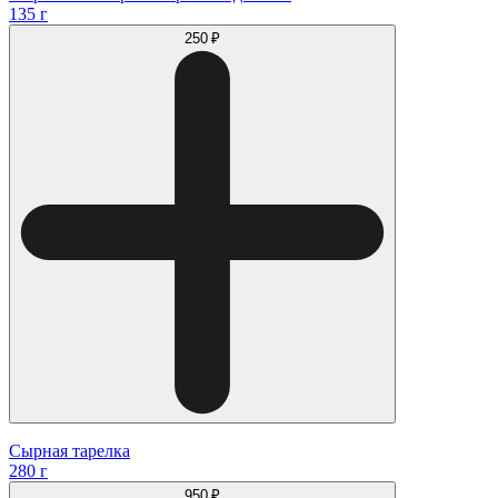
135 г
250 ₽
Сырная тарелка
280 г
950 ₽