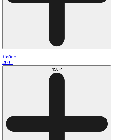
Лобио
200 г
450 ₽