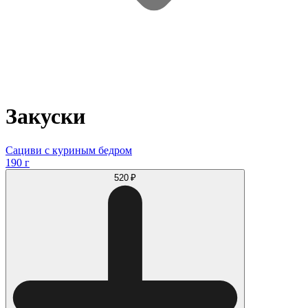
Закуски
Сациви с куриным бедром
190 г
520 ₽