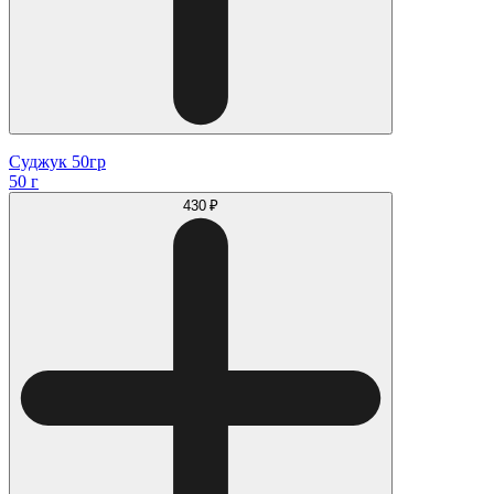
Суджук 50гр
50 г
430 ₽