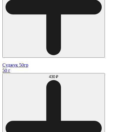
Суджук 50гр
50 г
430 ₽