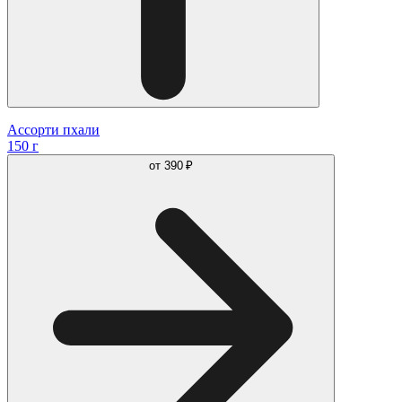
Ассорти пхали
150 г
от
390 ₽