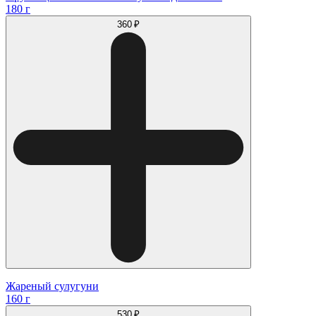
180 г
360 ₽
Жареный сулугуни
160 г
530 ₽