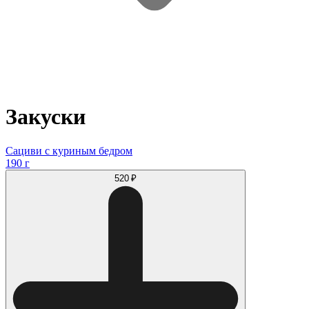
Закуски
Сациви с куриным бедром
190 г
520 ₽