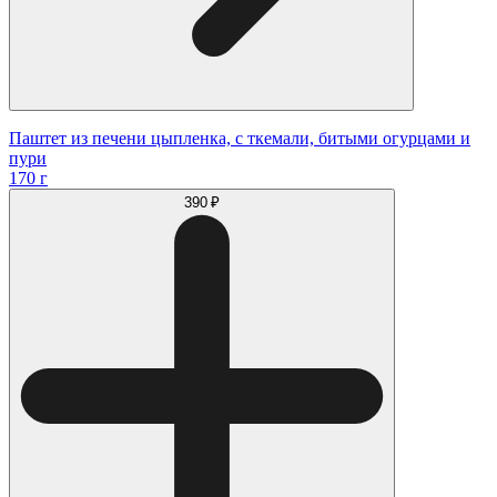
Паштет из печени цыпленка, с ткемали, битыми огурцами и
пури
170 г
390 ₽