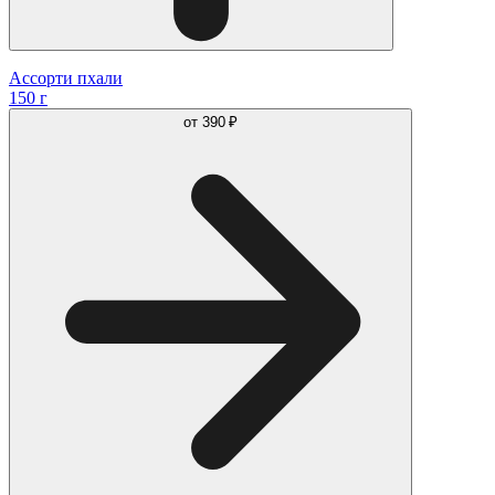
Ассорти пхали
150 г
от
390 ₽