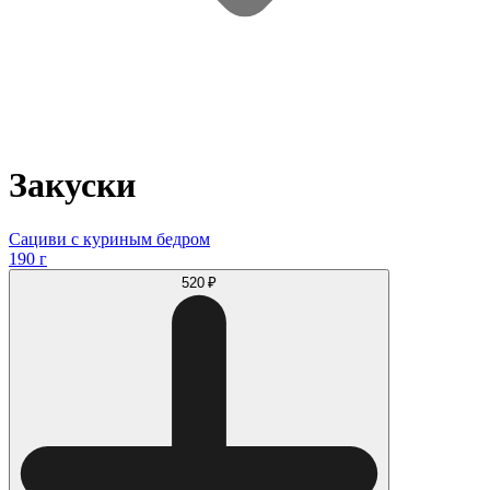
Закуски
Сациви с куриным бедром
190 г
520 ₽