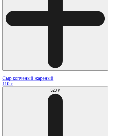
Сыр копченый жареный
110 г
520 ₽