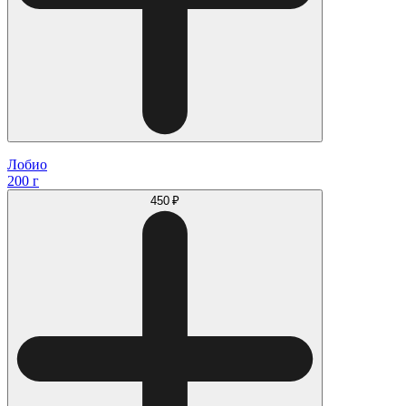
Лобио
200 г
450 ₽