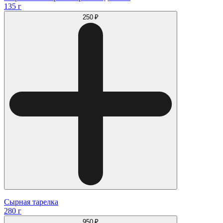
135 г
250 ₽
Сырная тарелка
280 г
950 ₽