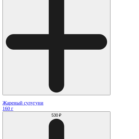
Жареный сулугуни
160 г
530 ₽