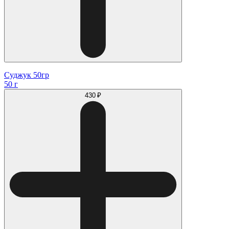
Суджук 50гр
50 г
430 ₽