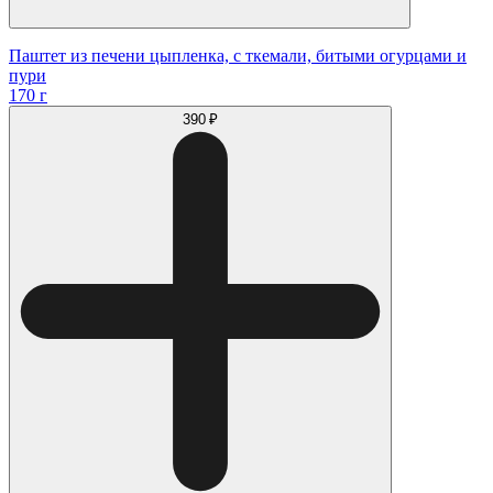
Паштет из печени цыпленка, с ткемали, битыми огурцами и
пури
170 г
390 ₽