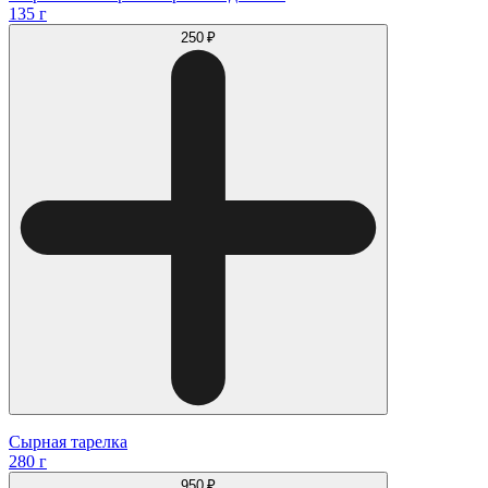
135 г
250 ₽
Сырная тарелка
280 г
950 ₽