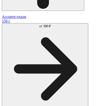
Ассорти пхали
150 г
от
390 ₽