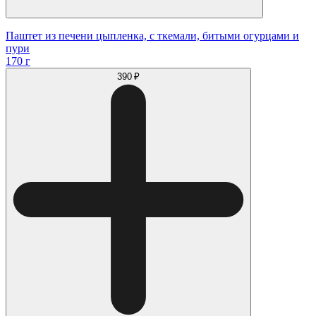
Паштет из печени цыпленка, с ткемали, битыми огурцами и
пури
170 г
390 ₽