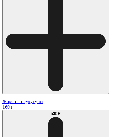
Жареный сулугуни
160 г
530 ₽