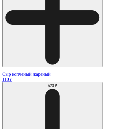
Сыр копченый жареный
110 г
520 ₽