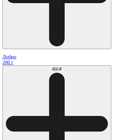
Лобио
200 г
450 ₽