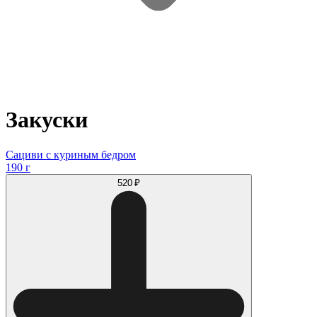
Закуски
Сациви с куриным бедром
190 г
520 ₽