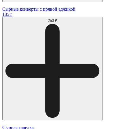
Сырные конверты с пряной аджикой
135 г
250 ₽
Сырная тарелка