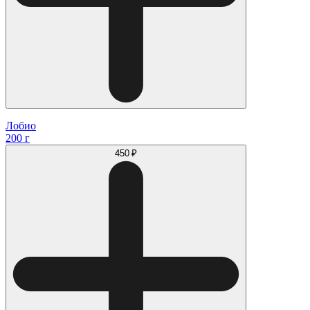
Лобио
200 г
450 ₽