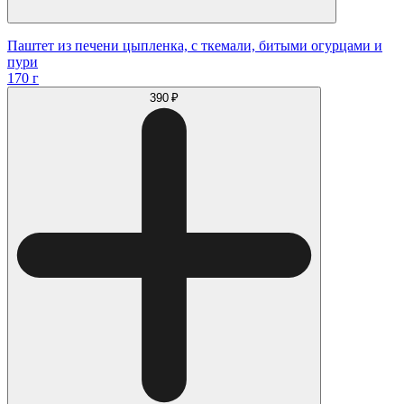
Паштет из печени цыпленка, с ткемали, битыми огурцами и
пури
170 г
390 ₽