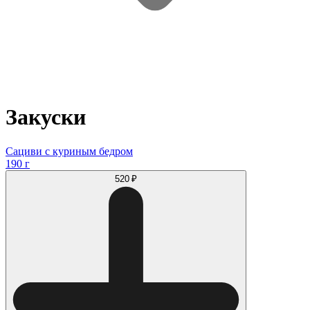
Закуски
Сациви с куриным бедром
190 г
520 ₽