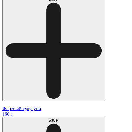
Жареный сулугуни
160 г
530 ₽