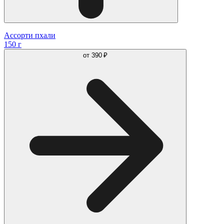
Ассорти пхали
150 г
от
390 ₽