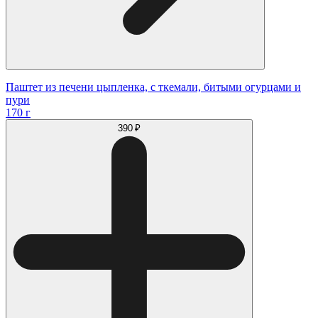
Паштет из печени цыпленка, с ткемали, битыми огурцами и
пури
170 г
390 ₽