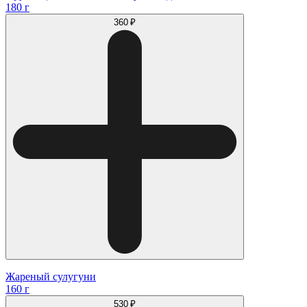
180 г
360 ₽
Жареный сулугуни
160 г
530 ₽