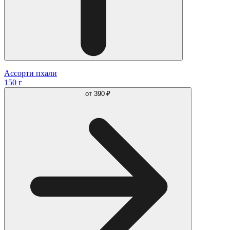
Ассорти пхали
150 г
от
390 ₽