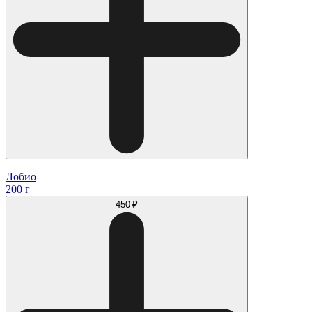
Лобио
200 г
450 ₽