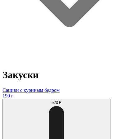
Закуски
Сациви с куриным бедром
190 г
520 ₽