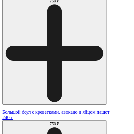
750 ₽
Большой боул с креветками, авокадо и яйцом пашот
240 г
750 ₽