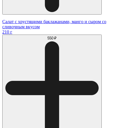
Салат с хрустящими баклажанами, манго и сыром со
сливочным вкусом
210 г
550 ₽