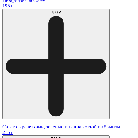
Цезаридзе с лососем
195 г
750 ₽
Салат с креветками, зеленью и панна коттой из брынзы
215 г