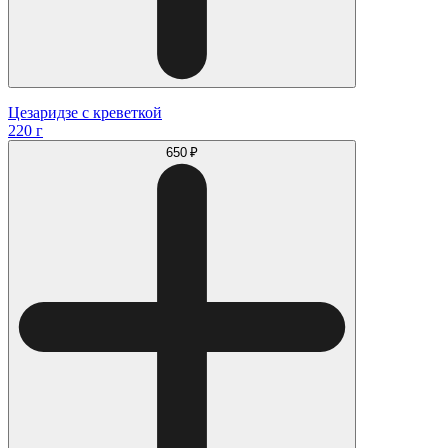
Цезаридзе с креветкой
220 г
650 ₽