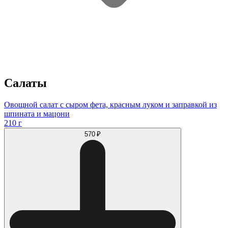
Салаты
Овощной салат с сыром фета, красным луком и заправкой из
шпината и мацони
210 г
570 ₽