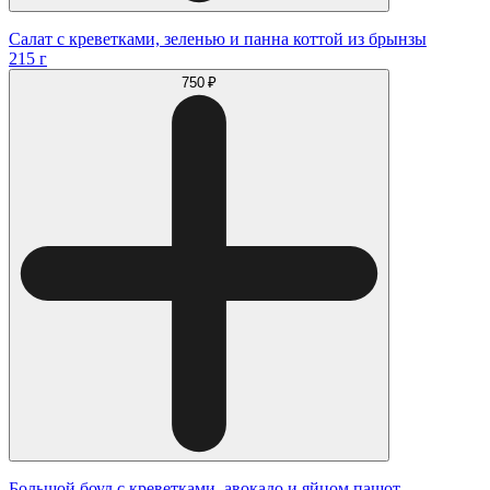
Салат с креветками, зеленью и панна коттой из брынзы
215 г
750 ₽
Большой боул с креветками, авокадо и яйцом пашот