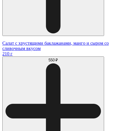
Салат с хрустящими баклажанами, манго и сыром со
сливочным вкусом
210 г
550 ₽