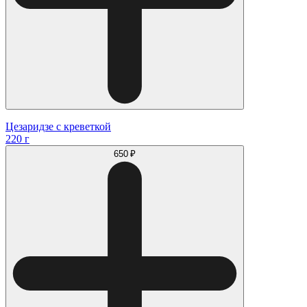
Цезаридзе с креветкой
220 г
650 ₽