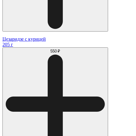
Цезаридзе с курицей
205 г
550 ₽