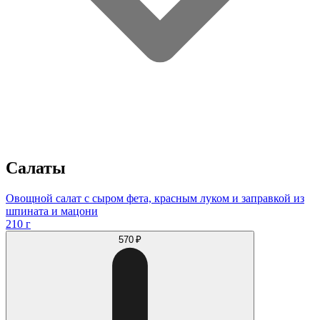
Салаты
Овощной салат с сыром фета, красным луком и заправкой из
шпината и мацони
210 г
570 ₽