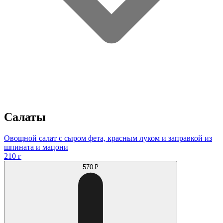
Салаты
Овощной салат с сыром фета, красным луком и заправкой из
шпината и мацони
210 г
570 ₽