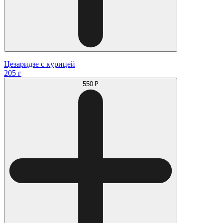
Цезаридзе с курицей
205 г
550 ₽