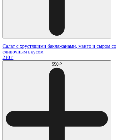
Салат с хрустящими баклажанами, манго и сыром со
сливочным вкусом
210 г
550 ₽