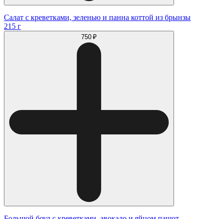
Салат с креветками, зеленью и панна коттой из брынзы
215 г
750 ₽
Большой боул с креветками, авокадо и яйцом пашот