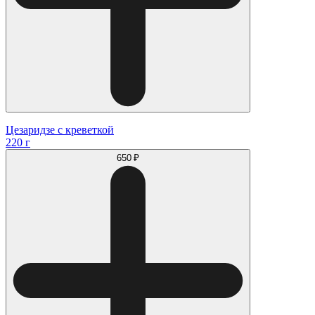
Цезаридзе с креветкой
220 г
650 ₽