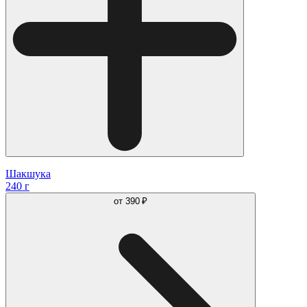
Шакшука
240 г
от
390 ₽