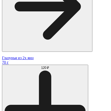
Глазунья из 2х яиц
70 г
120 ₽