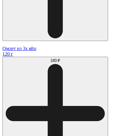
Омлет из 3х яйц
120 г
180 ₽