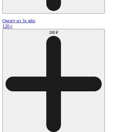
Омлет из 3х яйц
120 г
180 ₽