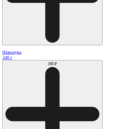
Шакшука
240 г
390 ₽