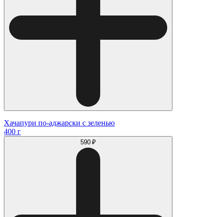
Хачапури по-аджарски с зеленью
400 г
590 ₽