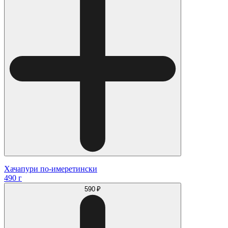
Хачапури по-имеретински
490 г
590 ₽