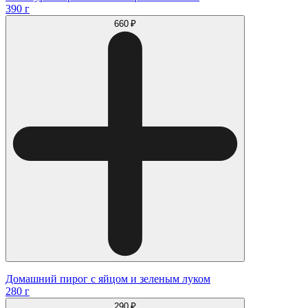
390 г
660 ₽
Домашний пирог с яйцом и зеленым луком
280 г
290 ₽