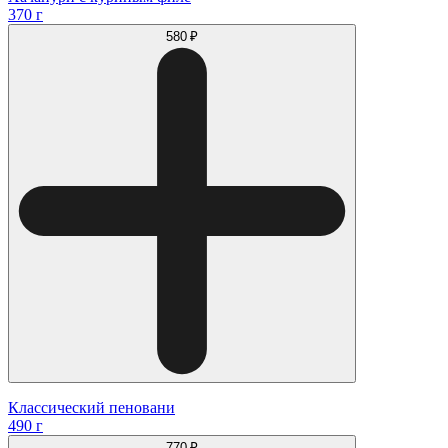
370 г
580 ₽
Классический пеновани
490 г
770 ₽