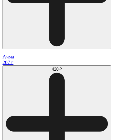
Ачма
207 г
420 ₽