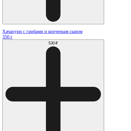
Хачапури с грибами и копченым сыром
350 г
530 ₽