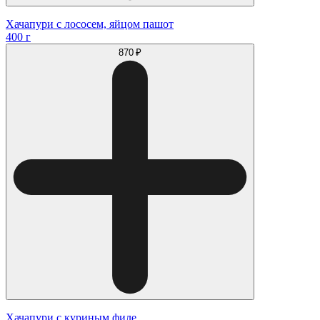
Хачапури с лососем, яйцом пашот
400 г
870 ₽
Хачапури с куриным филе