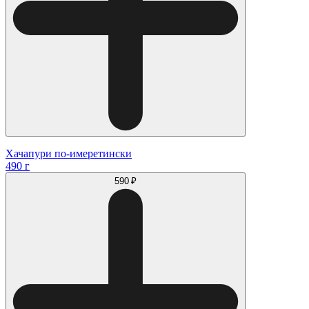
Хачапури по-имеретински
490 г
590 ₽