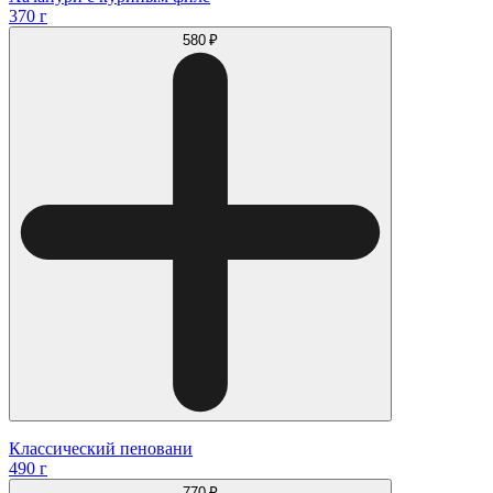
370 г
580 ₽
Классический пеновани
490 г
770 ₽