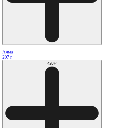
Ачма
207 г
420 ₽