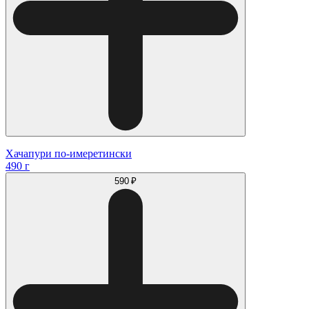
Хачапури по-имеретински
490 г
590 ₽