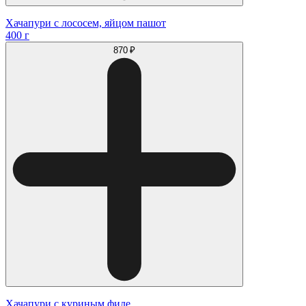
Хачапури с лососем, яйцом пашот
400 г
870 ₽
Хачапури с куриным филе