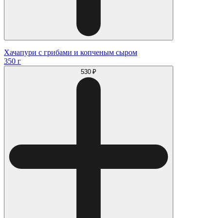
Хачапури с грибами и копченым сыром
350 г
530 ₽