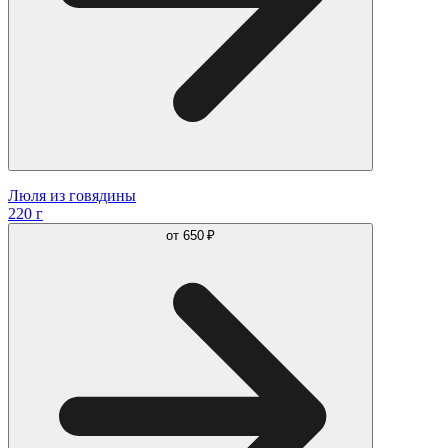
Люля из говядины
220 г
от
650 ₽