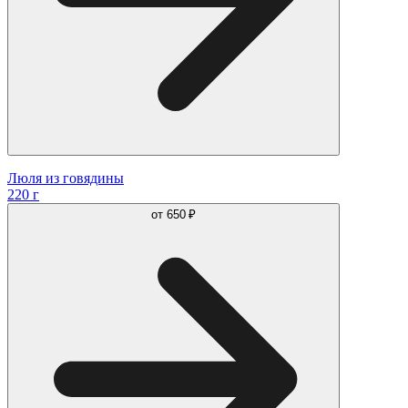
Люля из говядины
220 г
от
650 ₽