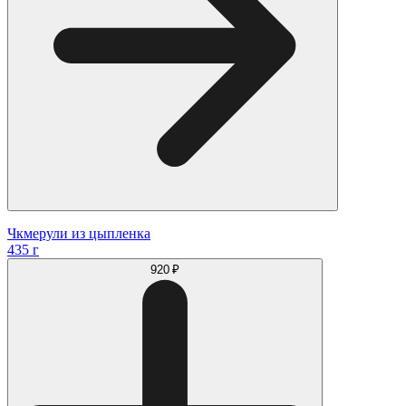
Чкмерули из цыпленка
435 г
920 ₽