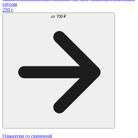
соусом
250 г
от
700 ₽
Оджахури со свининой