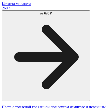
Котлета миланеза
260 г
от
670 ₽
Паста с томленой говядиной под соусом демиглас и перечным