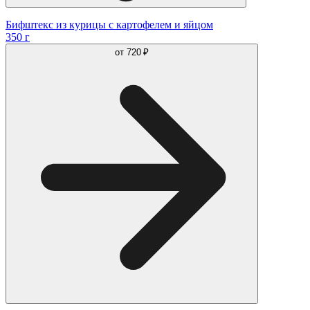
Бифштекс из курицы с картофелем и яйцом
350 г
от
720 ₽