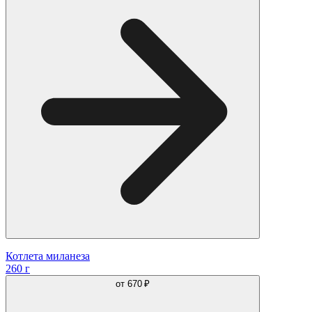
Котлета миланеза
260 г
от
670 ₽