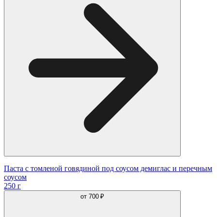
Паста с томленой говядиной под соусом демиглас и перечным
соусом
250 г
от
700 ₽