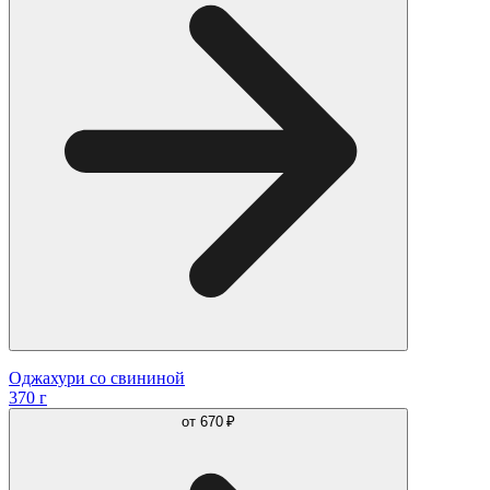
Оджахури со свининой
370 г
от
670 ₽