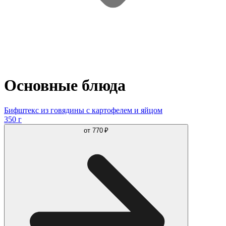
Основные блюда
Бифштекс из говядины с картофелем и яйцом
350 г
от
770 ₽