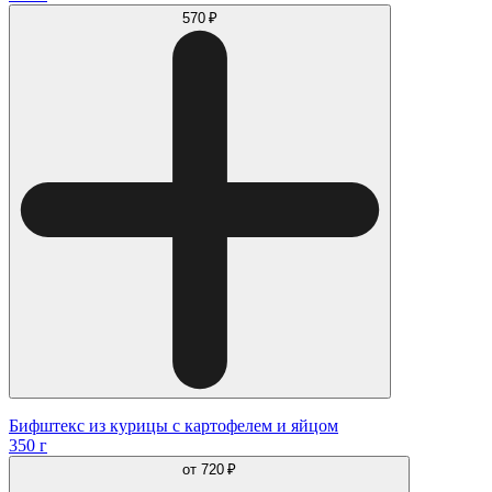
570 ₽
Бифштекс из курицы с картофелем и яйцом
350 г
от
720 ₽