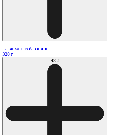
Чакапули из баранины
320 г
790 ₽