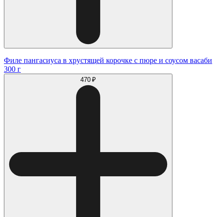
Филе пангасиуса в хрустящей корочке с пюре и соусом васаби
300 г
470 ₽