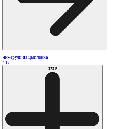
Чкмерули из цыпленка
435 г
920 ₽