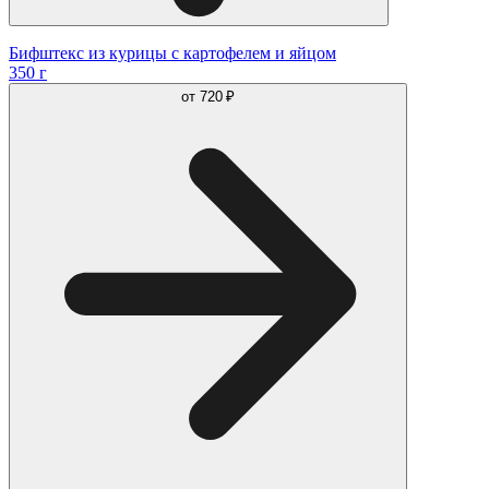
Бифштекс из курицы с картофелем и яйцом
350 г
от
720 ₽