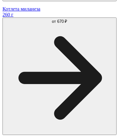
Котлета миланеза
260 г
от
670 ₽