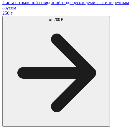
Паста с томленой говядиной под соусом демиглас и перечным
соусом
250 г
от
700 ₽