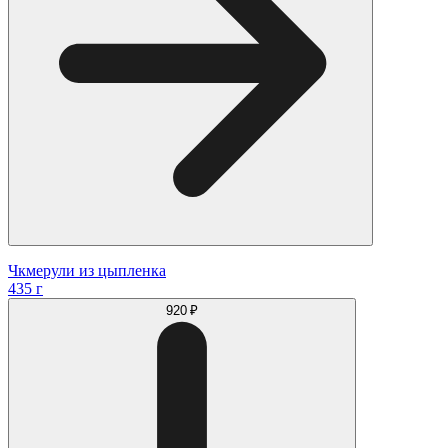
Чкмерули из цыпленка
435 г
920 ₽