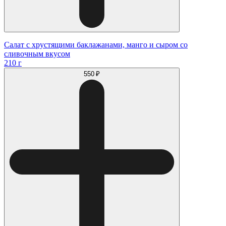
Салат с хрустящими баклажанами, манго и сыром со
сливочным вкусом
210 г
550 ₽