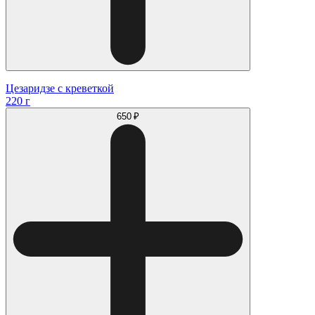
Цезаридзе с креветкой
220 г
650 ₽