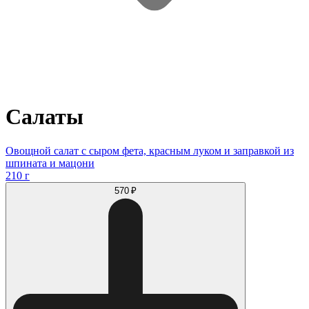
Салаты
Овощной салат с сыром фета, красным луком и заправкой из
шпината и мацони
210 г
570 ₽