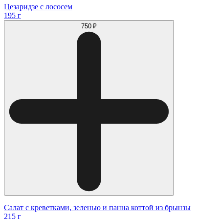
Цезаридзе с лососем
195 г
750 ₽
Салат с креветками, зеленью и панна коттой из брынзы
215 г