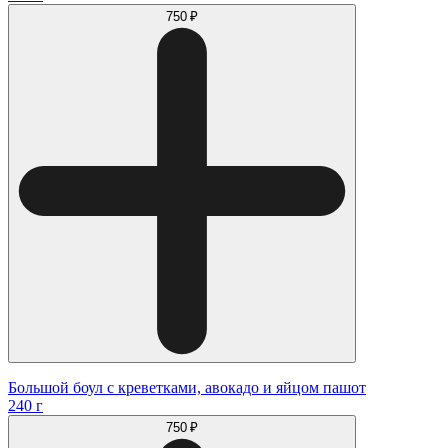
750 ₽
Большой боул с креветками, авокадо и яйцом пашот
240 г
750 ₽