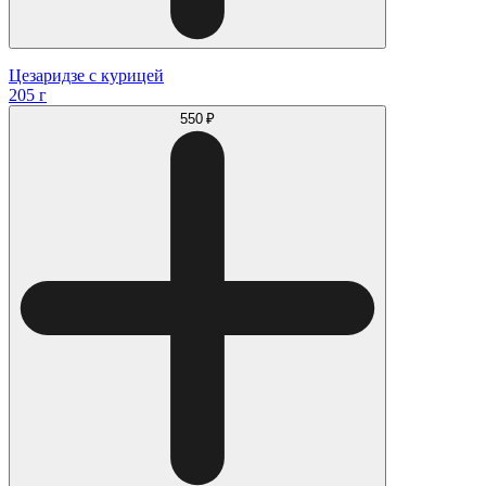
Цезаридзе с курицей
205 г
550 ₽