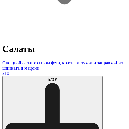
Салаты
Овощной салат с сыром фета, красным луком и заправкой из
шпината и мацони
210 г
570 ₽