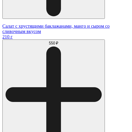
Салат с хрустящими баклажанами, манго и сыром со
сливочным вкусом
210 г
550 ₽