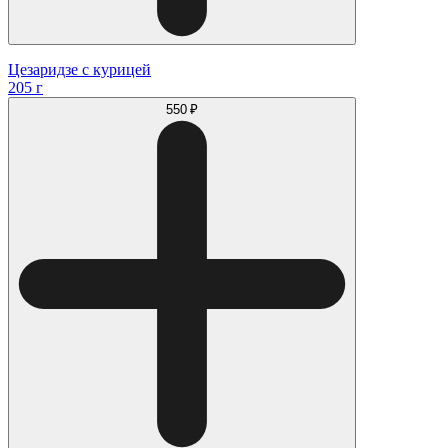
Цезаридзе с курицей
205 г
550 ₽