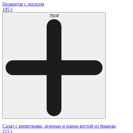
Цезаридзе с лососем
195 г
750 ₽
Салат с креветками, зеленью и панна коттой из брынзы
215 г