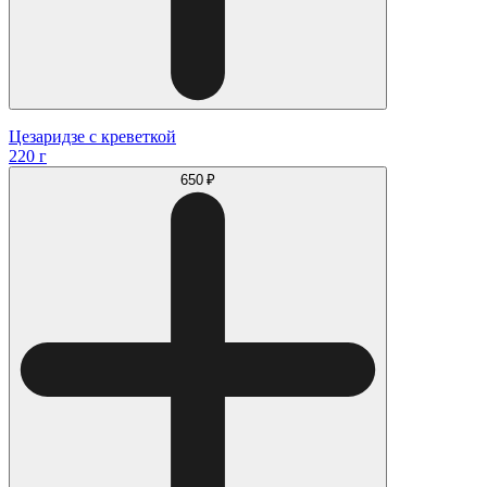
Цезаридзе с креветкой
220 г
650 ₽