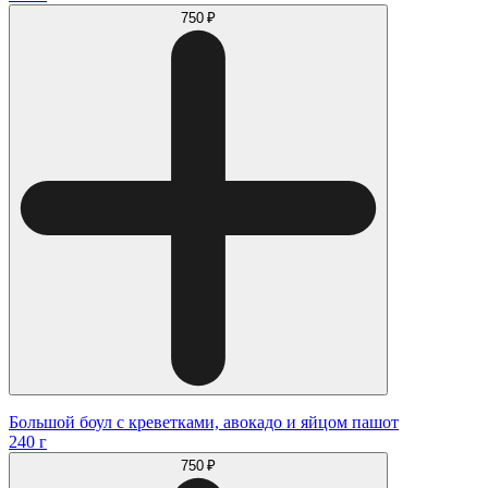
750 ₽
Большой боул с креветками, авокадо и яйцом пашот
240 г
750 ₽