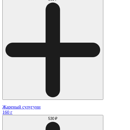
Жареный сулугуни
160 г
530 ₽