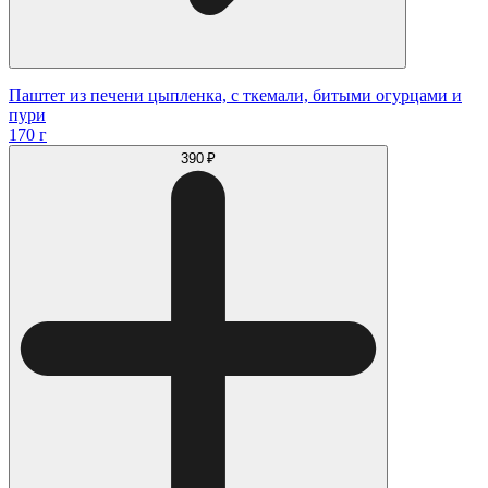
Паштет из печени цыпленка, с ткемали, битыми огурцами и
пури
170 г
390 ₽