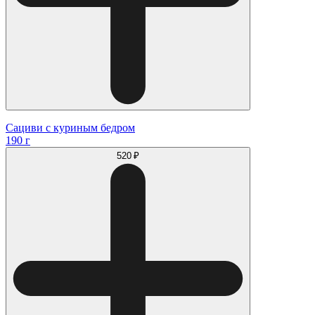
Сациви с куриным бедром
190 г
520 ₽