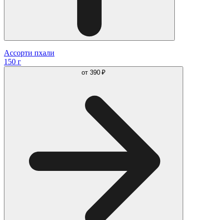
Ассорти пхали
150 г
от
390 ₽