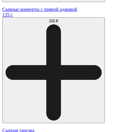
Сырные конверты с пряной аджикой
135 г
250 ₽
Сырная тарелка