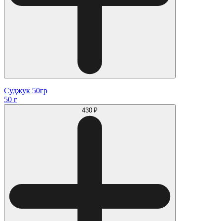
Суджук 50гр
50 г
430 ₽