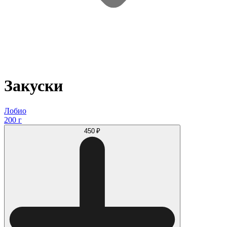
Закуски
Лобио
200 г
450 ₽