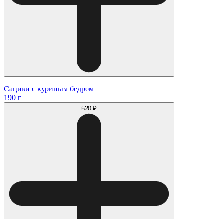
Сациви с куриным бедром
190 г
520 ₽