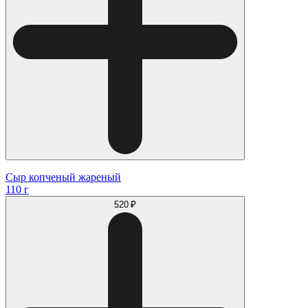
Сыр копченый жареный
110 г
520 ₽