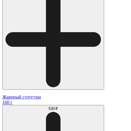
Жареный сулугуни
160 г
530 ₽