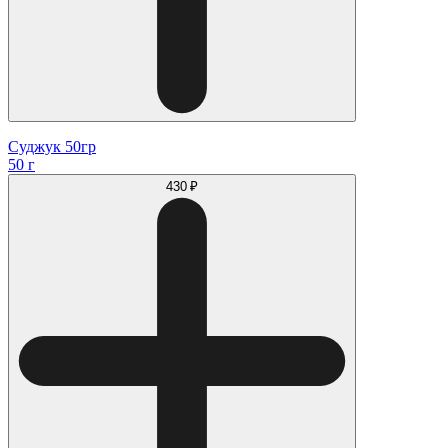
Суджук 50гр
50 г
430 ₽