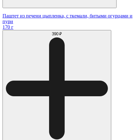
Паштет из печени цыпленка, с ткемали, битыми огурцами и
пури
170 г
390 ₽