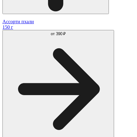
Ассорти пхали
150 г
от
390 ₽