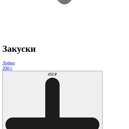
Закуски
Лобио
200 г
450 ₽