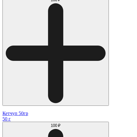
Кетчуп 50гр
50 г
100 ₽