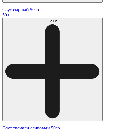
Соус сырный 50гр
50 г
120 ₽
Соус ткемали сливовый 50гр