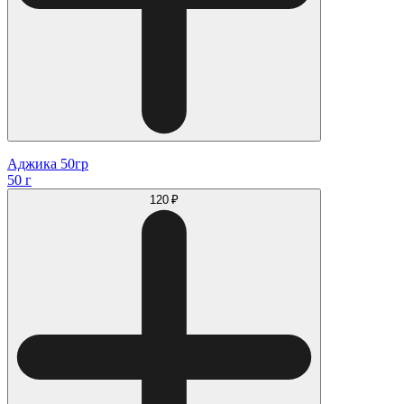
Аджика 50гр
50 г
120 ₽