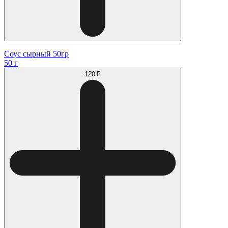
Соус сырный 50гр
50 г
120 ₽