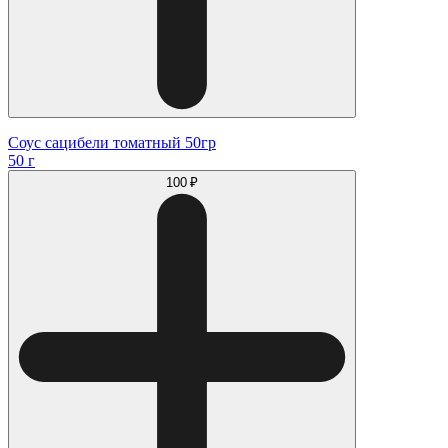
Соус сацибели томатный 50гр
50 г
100 ₽