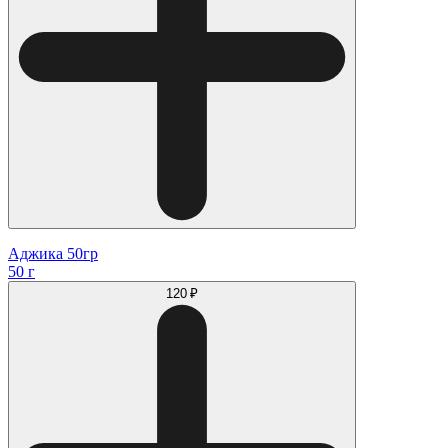
Аджика 50гр
50 г
120 ₽