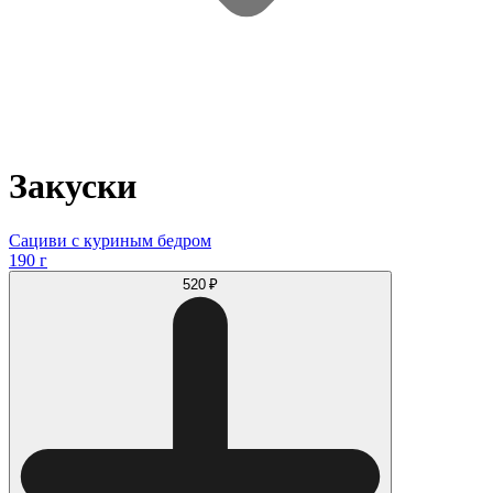
Закуски
Сациви с куриным бедром
190 г
520 ₽