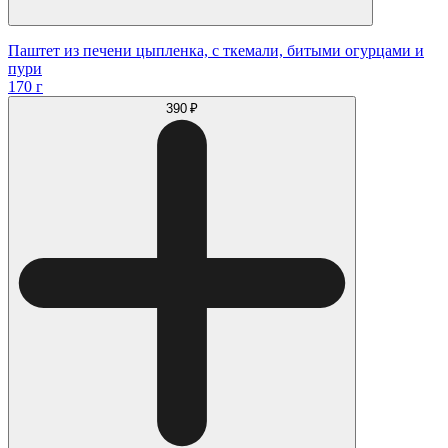
Паштет из печени цыпленка, с ткемали, битыми огурцами и
пури
170 г
390 ₽