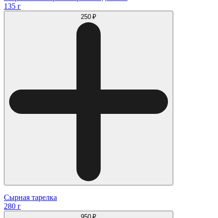
135 г
250 ₽
Сырная тарелка
280 г
950 ₽