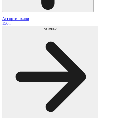
Ассорти пхали
150 г
от
390 ₽