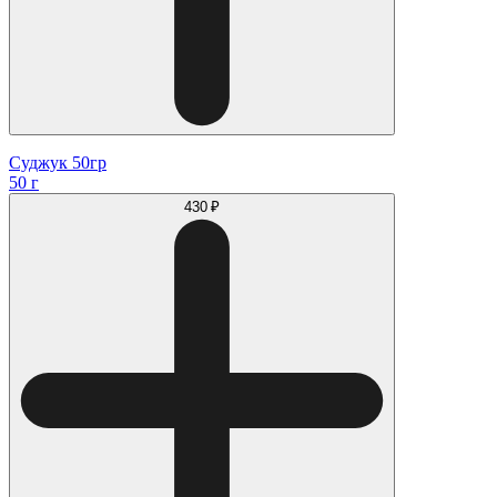
Суджук 50гр
50 г
430 ₽