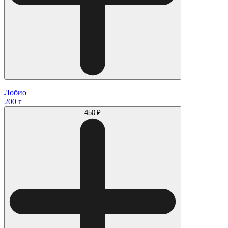
Лобио
200 г
450 ₽