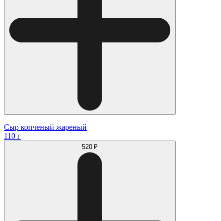
Сыр копченый жареный
110 г
520 ₽