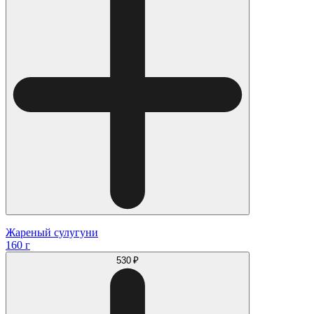
Жареный сулугуни
160 г
530 ₽