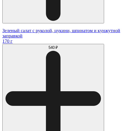
Зеленый салат с руколой, цукини, шпинатом и кунжутной
заправкой
170 г
540 ₽