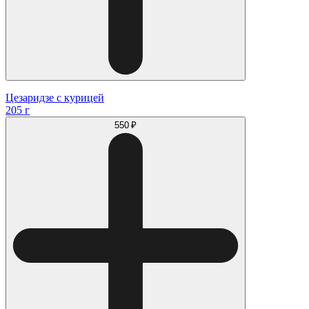
Цезаридзе с курицей
205 г
550 ₽