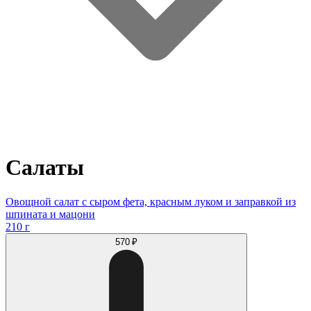
Салаты
Овощной салат с сыром фета, красным луком и заправкой из
шпината и мацони
210 г
570 ₽