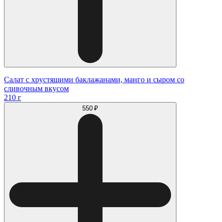
Салат с хрустящими баклажанами, манго и сыром со
сливочным вкусом
210 г
550 ₽