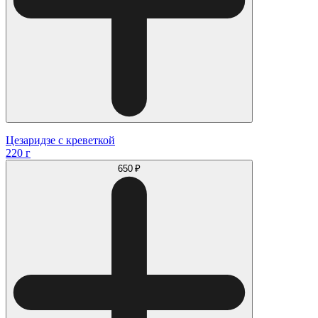
Цезаридзе с креветкой
220 г
650 ₽