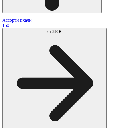
Ассорти пхали
150 г
от
390 ₽