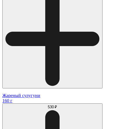
Жареный сулугуни
160 г
530 ₽