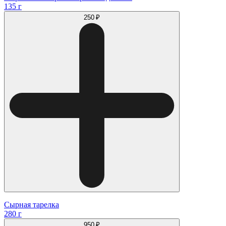
135 г
250 ₽
Сырная тарелка
280 г
950 ₽