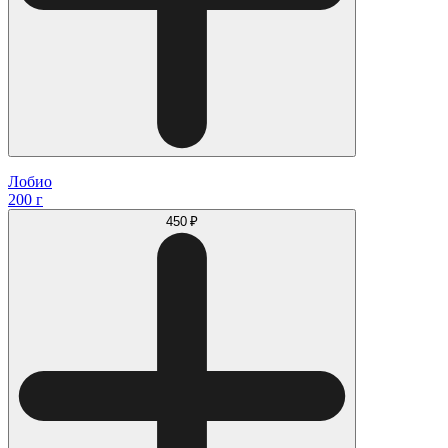
Лобио
200 г
450 ₽