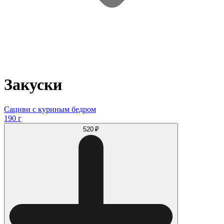
Закуски
Сациви с куриным бедром
190 г
520 ₽