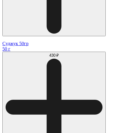
Суджук 50гр
50 г
430 ₽