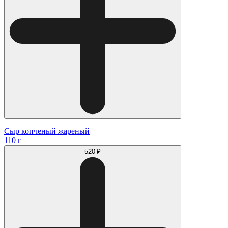
Сыр копченый жареный
110 г
520 ₽