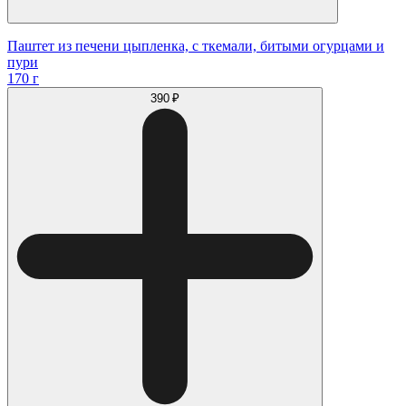
Паштет из печени цыпленка, с ткемали, битыми огурцами и
пури
170 г
390 ₽