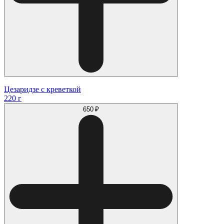
Цезаридзе с креветкой
220 г
650 ₽