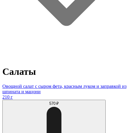
Салаты
Овощной салат с сыром фета, красным луком и заправкой из
шпината и мацони
210 г
570 ₽