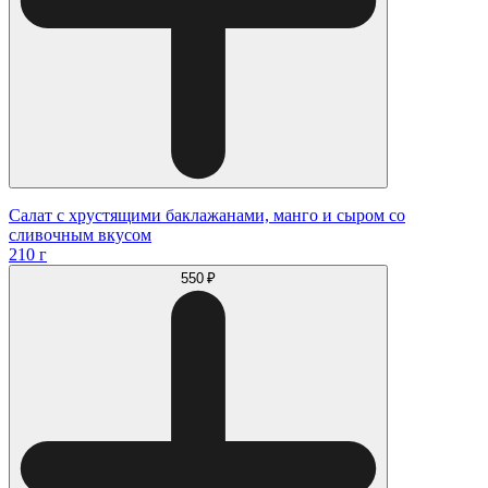
Салат с хрустящими баклажанами, манго и сыром со
сливочным вкусом
210 г
550 ₽