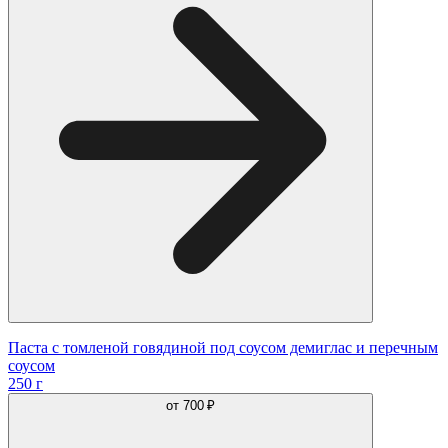
Паста с томленой говядиной под соусом демиглас и перечным
соусом
250 г
от
700 ₽