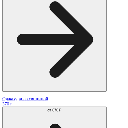
Оджахури со свининой
370 г
от
670 ₽