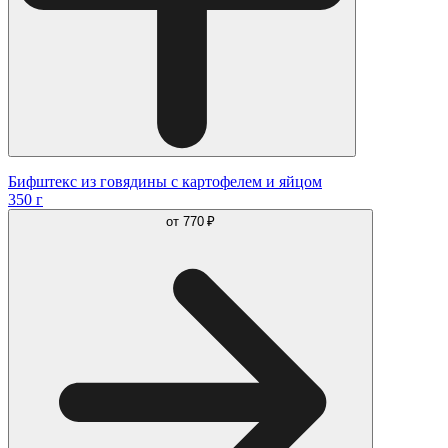
Бифштекс из говядины с картофелем и яйцом
350 г
от
770 ₽