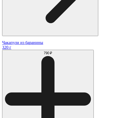
Чакапули из баранины
320 г
790 ₽