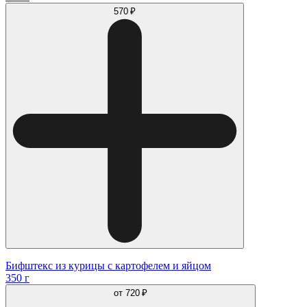
570 ₽
Бифштекс из курицы с картофелем и яйцом
350 г
от
720 ₽