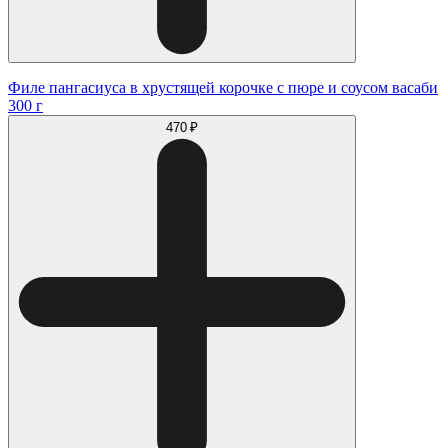
Филе пангасиуса в хрустящей корочке с пюре и соусом васаби
300 г
470 ₽