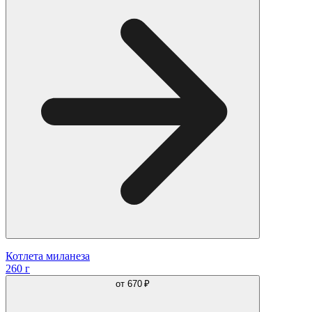
Котлета миланеза
260 г
от
670 ₽