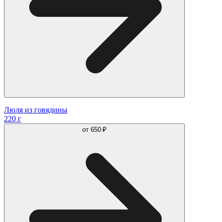
Люля из говядины
220 г
от
650 ₽