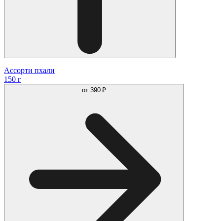
Ассорти пхали
150 г
от
390 ₽