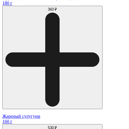
180 г
360 ₽
Жареный сулугуни
160 г
530 ₽