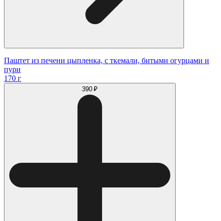
Паштет из печени цыпленка, с ткемали, битыми огурцами и
пури
170 г
390 ₽