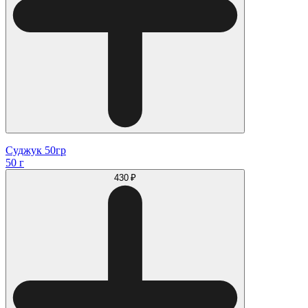
Суджук 50гр
50 г
430 ₽