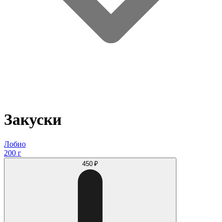
Закуски
Лобио
200 г
450 ₽