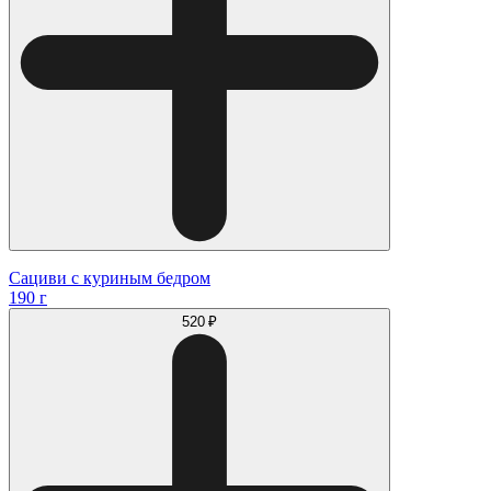
Сациви с куриным бедром
190 г
520 ₽