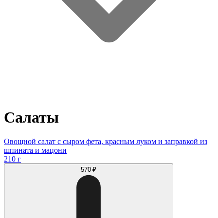
Салаты
Овощной салат с сыром фета, красным луком и заправкой из
шпината и мацони
210 г
570 ₽