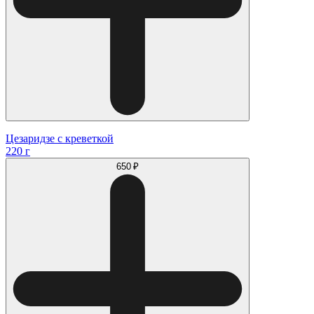
Цезаридзе с креветкой
220 г
650 ₽