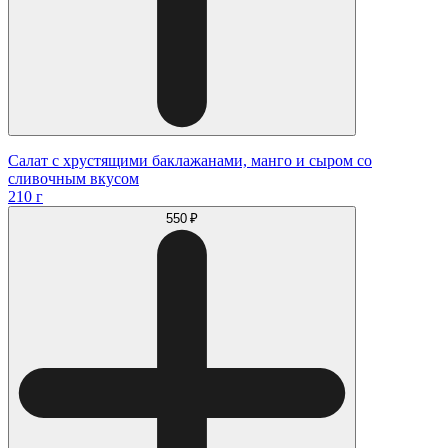
Салат с хрустящими баклажанами, манго и сыром со
сливочным вкусом
210 г
550 ₽