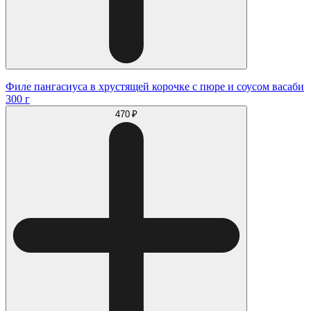
Филе пангасиуса в хрустящей корочке с пюре и соусом васаби
300 г
470 ₽