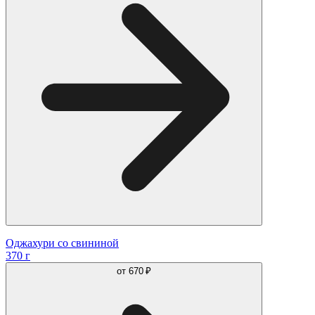
Оджахури со свининой
370 г
от
670 ₽