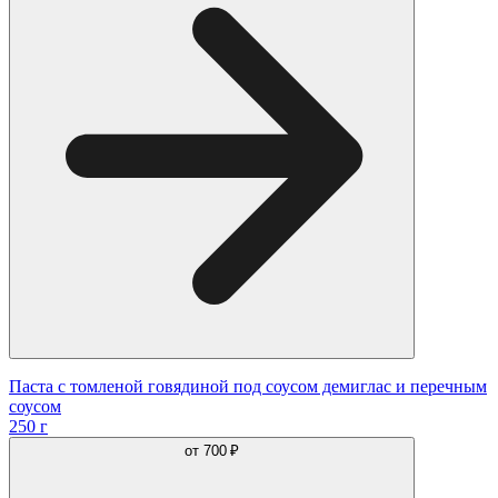
Паста с томленой говядиной под соусом демиглас и перечным
соусом
250 г
от
700 ₽