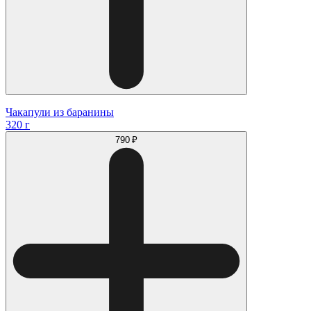
Чакапули из баранины
320 г
790 ₽