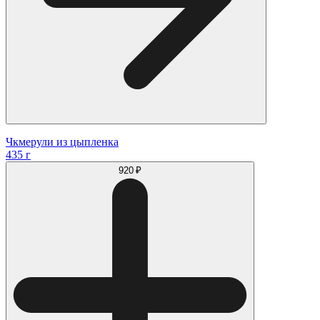
Чкмерули из цыпленка
435 г
920 ₽