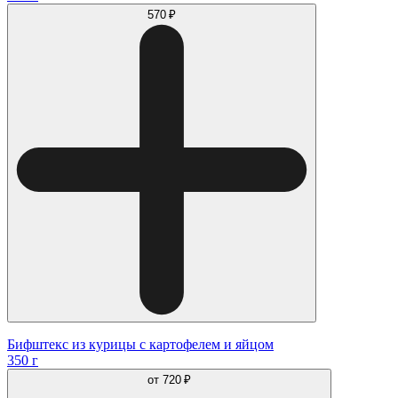
570 ₽
Бифштекс из курицы с картофелем и яйцом
350 г
от
720 ₽