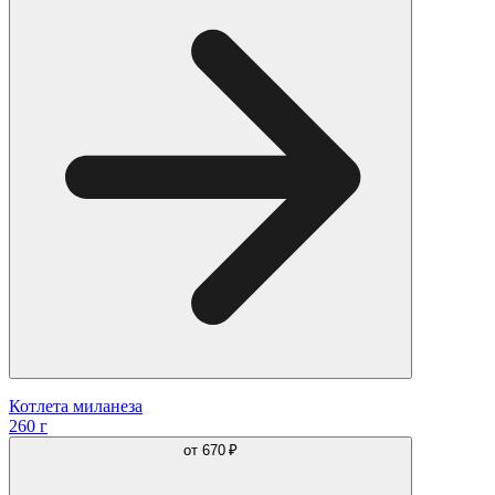
Котлета миланеза
260 г
от
670 ₽