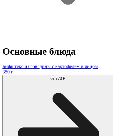
Основные блюда
Бифштекс из говядины с картофелем и яйцом
350 г
от
770 ₽