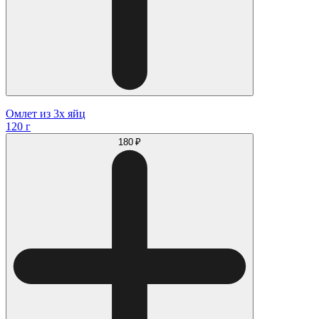
Омлет из 3х яйц
120 г
180 ₽