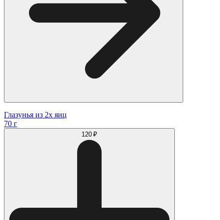
Глазунья из 2х яиц
70 г
120 ₽