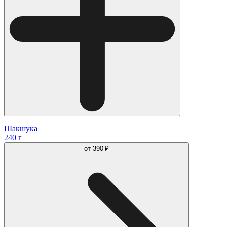
Шакшука
240 г
от
390 ₽