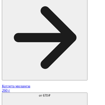
Котлета миланеза
260 г
от
670 ₽