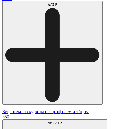
570 ₽
Бифштекс из курицы с картофелем и яйцом
350 г
от
720 ₽