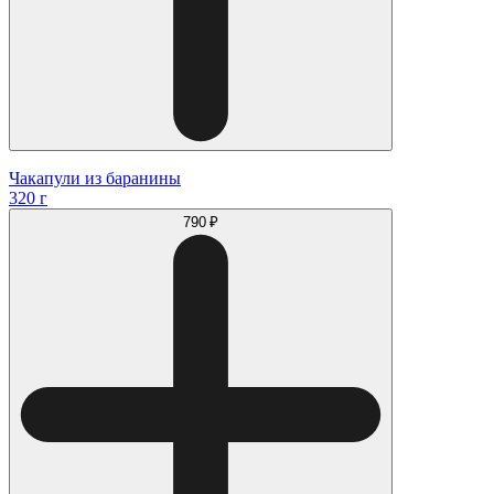
Чакапули из баранины
320 г
790 ₽