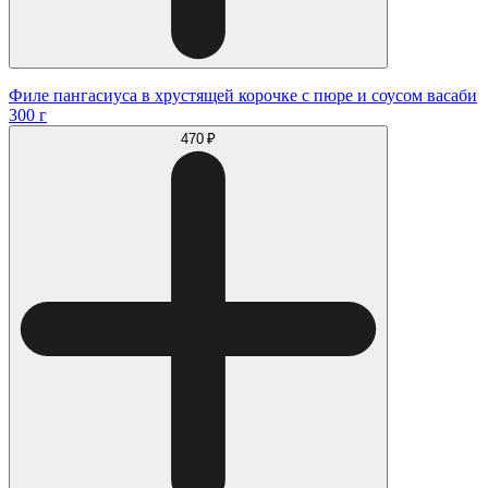
Филе пангасиуса в хрустящей корочке с пюре и соусом васаби
300 г
470 ₽