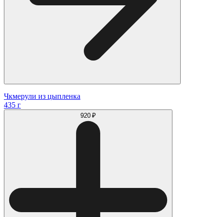
Чкмерули из цыпленка
435 г
920 ₽