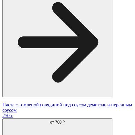
Паста с томленой говядиной под соусом демиглас и перечным
соусом
250 г
от
700 ₽