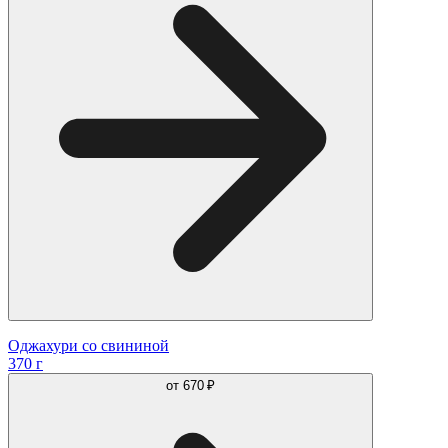
Оджахури со свининой
370 г
от
670 ₽