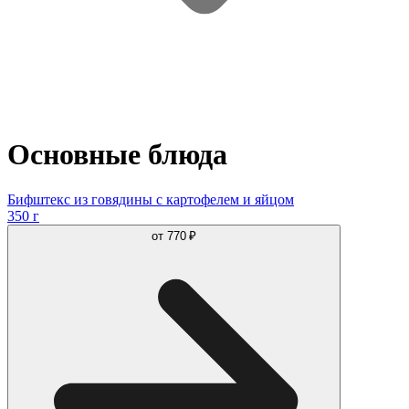
Основные блюда
Бифштекс из говядины с картофелем и яйцом
350 г
от
770 ₽