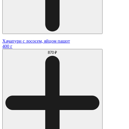
Хачапури с лососем, яйцом пашот
400 г
870 ₽