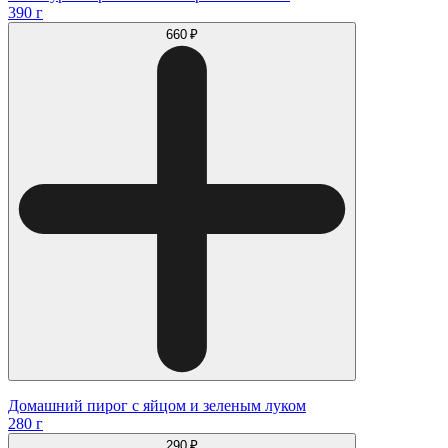
390 г
660 ₽
Домашний пирог с яйцом и зеленым луком
280 г
290 ₽