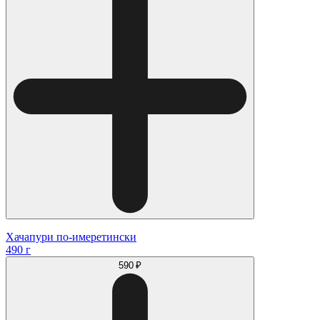
Хачапури по-имеретински
490 г
590 ₽