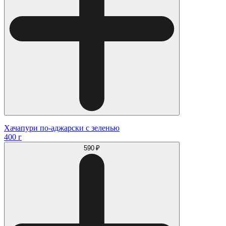
Хачапури по-аджарски с зеленью
400 г
590 ₽