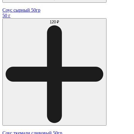
Соус сырный 50гр
50 г
120 ₽
Соус ткемали сливовый 50гр