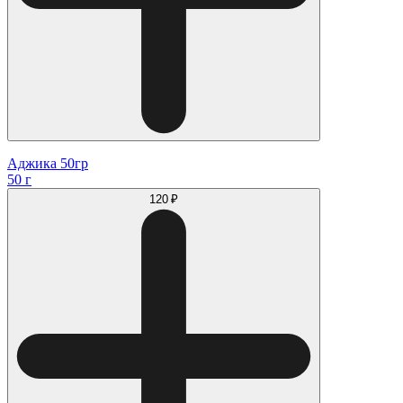
Аджика 50гр
50 г
120 ₽