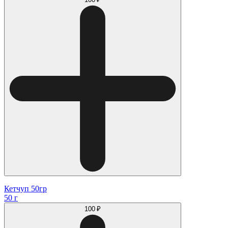
Кетчуп 50гр
50 г
100 ₽