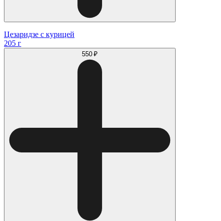
Цезаридзе с курицей
205 г
550 ₽