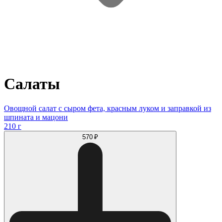
Салаты
Овощной салат с сыром фета, красным луком и заправкой из
шпината и мацони
210 г
570 ₽