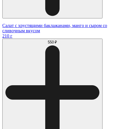
Салат с хрустящими баклажанами, манго и сыром со
сливочным вкусом
210 г
550 ₽