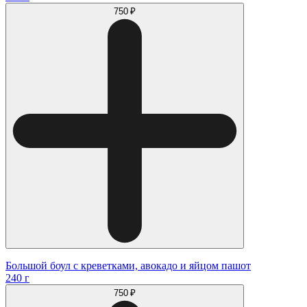
750 ₽
Большой боул с креветками, авокадо и яйцом пашот
240 г
750 ₽