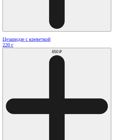
Цезаридзе с креветкой
220 г
650 ₽