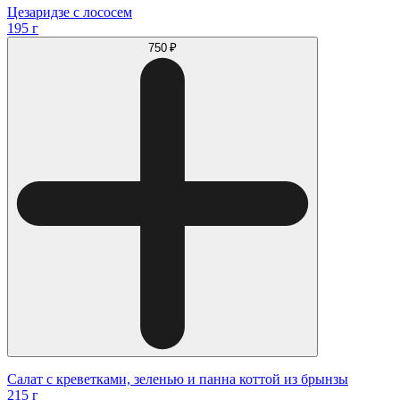
Цезаридзе с лососем
195 г
750 ₽
Салат с креветками, зеленью и панна коттой из брынзы
215 г