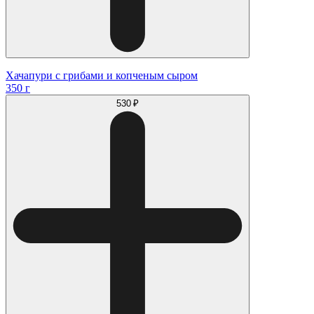
Хачапури с грибами и копченым сыром
350 г
530 ₽