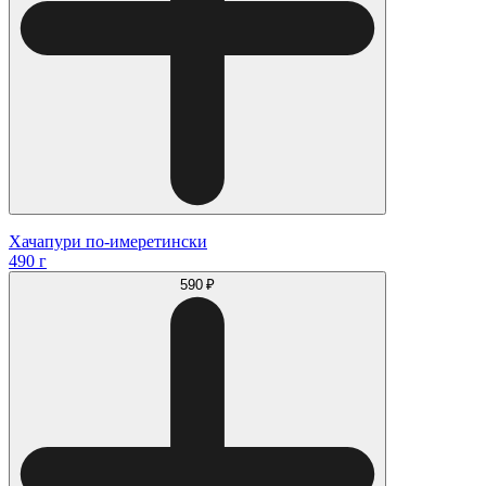
Хачапури по-имеретински
490 г
590 ₽