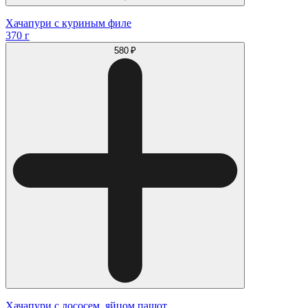
Хачапури с куриным филе
370 г
580 ₽
Хачапури с лососем, яйцом пашот