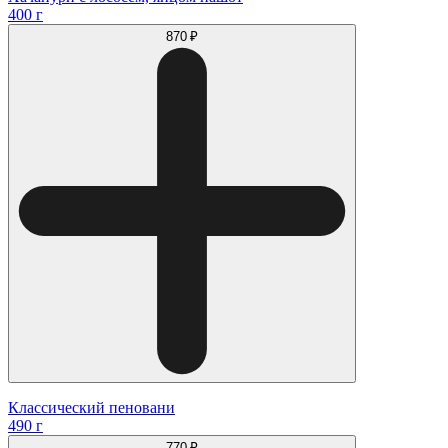
400 г
870 ₽
Классический пеновани
490 г
770 ₽