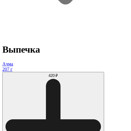
Выпечка
Ачма
207 г
420 ₽