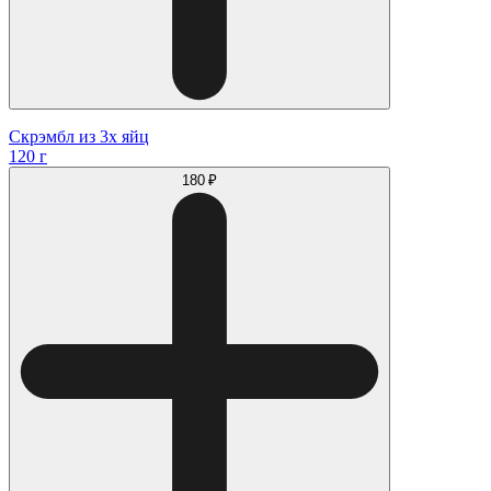
Скрэмбл из 3х яйц
120 г
180 ₽