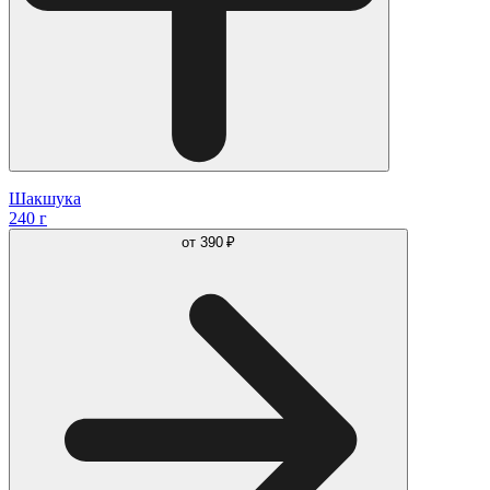
Шакшука
240 г
от
390 ₽