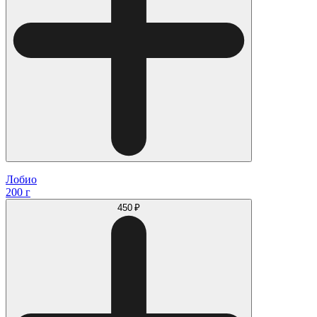
Лобио
200 г
450 ₽