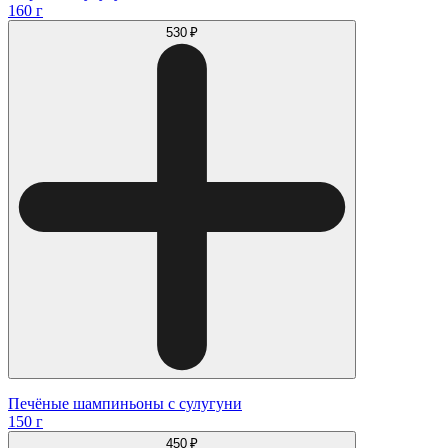
160 г
530 ₽
Печёные шампиньоны с сулугуни
150 г
450 ₽