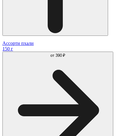
Ассорти пхали
150 г
от
390 ₽