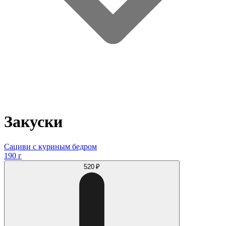
Закуски
Сациви с куриным бедром
190 г
520 ₽