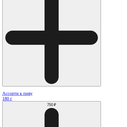
Ассорти к пиву
180 г
750 ₽