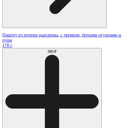
Паштет из печени цыпленка, с ткемали, битыми огурцами и
пури
170 г
390 ₽