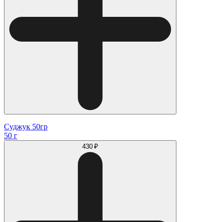
Суджук 50гр
50 г
430 ₽