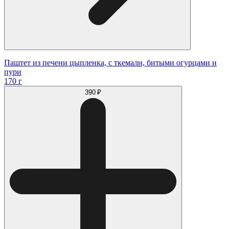
Паштет из печени цыпленка, с ткемали, битыми огурцами и
пури
170 г
390 ₽