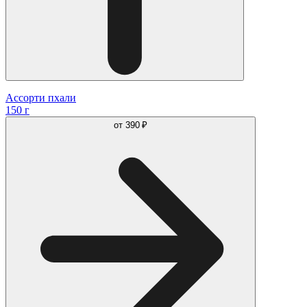
Ассорти пхали
150 г
от
390 ₽