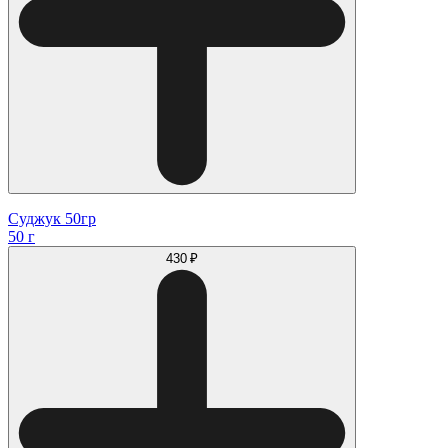
Суджук 50гр
50 г
430 ₽