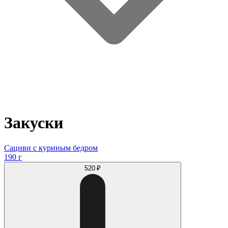
Закуски
Сациви с куриным бедром
190 г
520 ₽