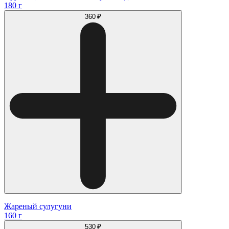
180 г
360 ₽
Жареный сулугуни
160 г
530 ₽