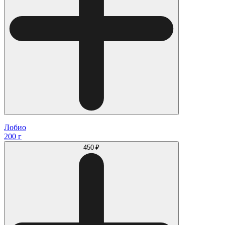
Лобио
200 г
450 ₽