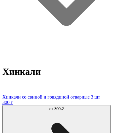
Хинкали
Хинкали со свиной и говядиной отварные 3 шт
300 г
от
300 ₽