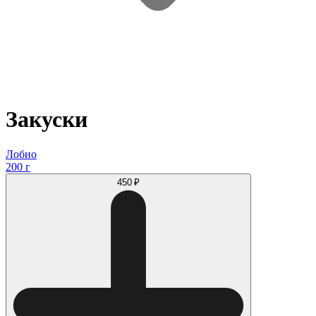
Закуски
Лобио
200 г
450 ₽