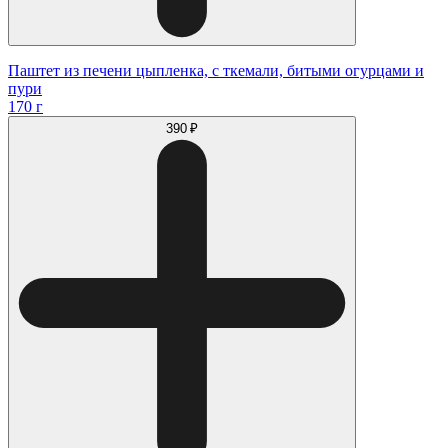
Паштет из печени цыпленка, с ткемали, битыми огурцами и
пури
170 г
390 ₽