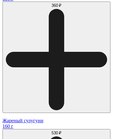
360 ₽
Жареный сулугуни
160 г
530 ₽