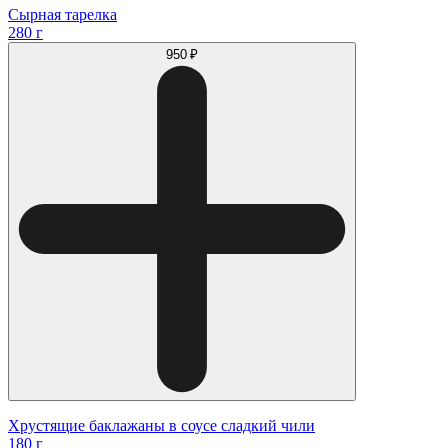
Сырная тарелка
280 г
950 ₽
Хрустящие баклажаны в соусе сладкий чили
180 г