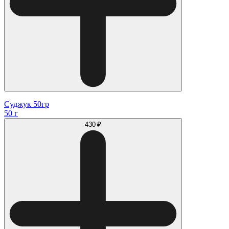
Суджук 50гр
50 г
430 ₽