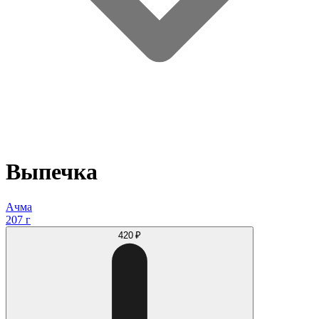
Выпечка
Ачма
207 г
420 ₽