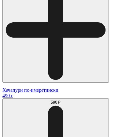
Хачапури по-имеретински
490 г
590 ₽