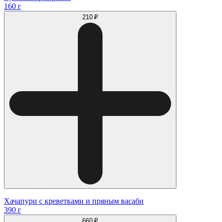
160 г
210 ₽
Хачапури с креветками и пряным васаби
390 г
660 ₽