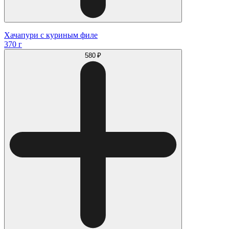
Хачапури с куриным филе
370 г
580 ₽