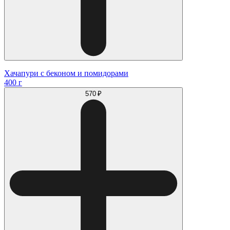
Хачапури с беконом и помидорами
400 г
570 ₽