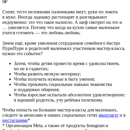
0
₽
Сопят, тесто неловкими пальчиками мнут, руки по локоть
в муке. Иногда ладошку растопырят и разглядывают
недоуменно: это что такое налипло. А шеф смотрит на это и
… умиляется. Потому что когда на кухне самые маленькие
учатся готовить — это любовь-любовь.
Зачем ещё, кроме умиления сотрудников семейного бистро
ПуриПури и родителей маленьких участников мастер-класса,
нужно это событие?
Затем, чтобы детям провести время с удовольствием,
но не в гаджетах;
Чтобы развить мелкую моторику;
Чтобы получить нужные в быту умения;
Чтобы прокачать социальные навыки знакомства
и поддержки общения;
Чтобы взрослые испытали абсолютное удовлетворение:
я хороший родитель, учу ребёнка полезному.
Чтобы попасть на Большие мастер-классы для маленьких,
следите за анонсами в наших социальных сетях
вконтакте
и в
инстаграмме
*
* Организация Meta, а также её продукты Instagram и