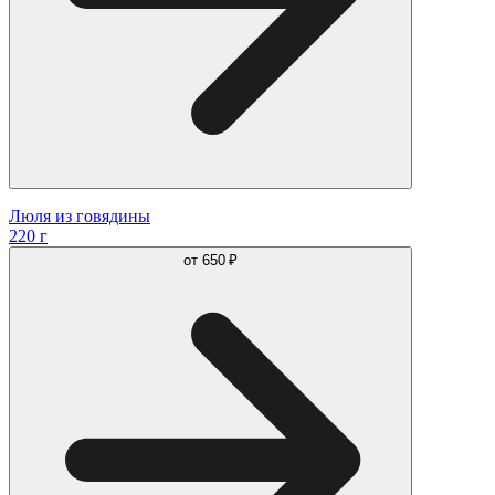
Люля из говядины
220 г
от
650 ₽